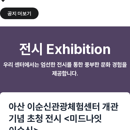
체험해 보세요.
이순신센터 운영 프로그램 및 체험 모집안내
2025.06.11.
공지 더보기
바로가기
이순신관광체험센터 홈페이지 OPEN 이벤트 안내
2025.06.01.
전시 Exhibition
우리 센터에서는 엄선한 전시를 통한 풍부한 문화 경험을
제공합니다.
플랜팅 이순신(PLNATING Yi
아산 이순신관광체험센터 개관
아산의 생명력이 낳은 이순신
플랜팅 이순신(PLNATING Yi
아산 이순신관광체험센터 개관
Sun-sin)
기념 초청 전시 <미드나잇
Sun-sin)
기념 초청 전시 <미드나잇
아산은 전국에서 유일하게 죽은 생명을 살리는 환혼석
설화가 있는 곳이다. 이순신은 아산에서 성장하면서